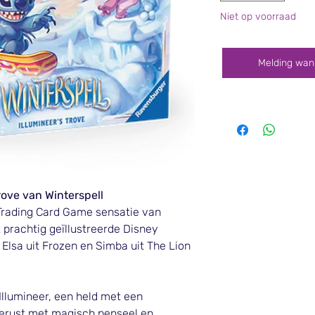
Niet op voorraad
Melding wan
rove van Winterspell
Trading Card Game sensatie van
 prachtig geïllustreerde Disney
Elsa uit Frozen en Simba uit The Lion
 Illumineer, een held met een
gerust met magisch penseel en