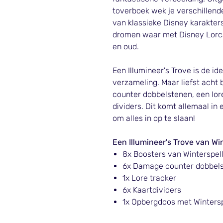
toverboek wek je verschillende
van klassieke Disney karakter
dromen waar met Disney Lorca
en oud.
Een Illumineer's Trove is de id
verzameling. Maar liefst acht
counter dobbelstenen, een lore
dividers. Dit komt allemaal 
om alles in op te slaan!
Een Illumineer's Trove van Win
8x Boosters van Winterspel
6x Damage counter dobbel
1x Lore tracker
6x Kaartdividers
1x Opbergdoos met Wintersp