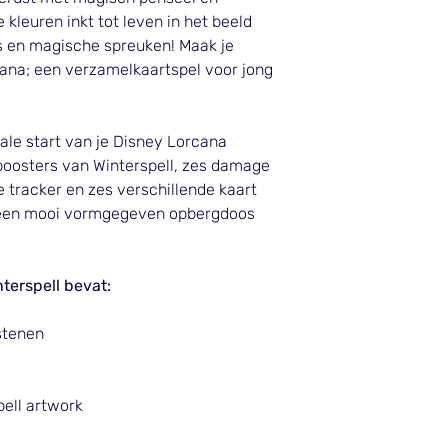
 kleuren inkt tot leven in het beeld
s en magische spreuken! Maak je
na; een verzamelkaartspel voor jong
eale start van je Disney Lorcana
 boosters van Winterspell, zes damage
 tracker en zes verschillende kaart
in een mooi vormgegeven opbergdoos
terspell bevat:
l
stenen
ell artwork