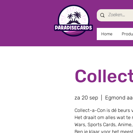
Home
Produ
Collec
za 20 sep
  |  
Egmond aa
Collect-a-Con is dé beurs 
Het draait om alles wat te 
Wars, Sports Cards, Anime
Ben je klaar voor het mees