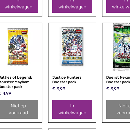
winkelwagen
winkelwagen
winkelw
Battles of Legend:
Snel overzicht
Justice Hunters
Snel overzicht
Duelist Nexu
Snel over
Monster Mayham
Booster pack
Booster pac
Booster pack
Prijs
Prijs
€ 3,99
€ 3,99
rijs
€ 4,99
Niet op
In
Niet 
voorraad
winkelwagen
voorr