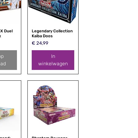
X Duel
zicht
Legendary Collection
Snel overzicht
x
Kaiba Doos
Prijs
€ 24,99
op
In
aad
winkelwagen