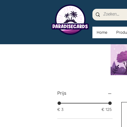
Home
Produ
Prijs
€ 3
€ 125