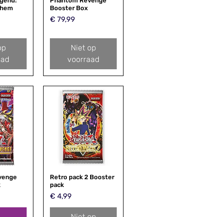
egend:
zicht
Phantom Revenge
Snel overzicht
yhem
Booster Box
Prijs
€ 79,99
op
Niet op
aad
voorraad
venge
zicht
Retro pack 2 Booster
Snel overzicht
k
pack
Prijs
€ 4,99
Niet op