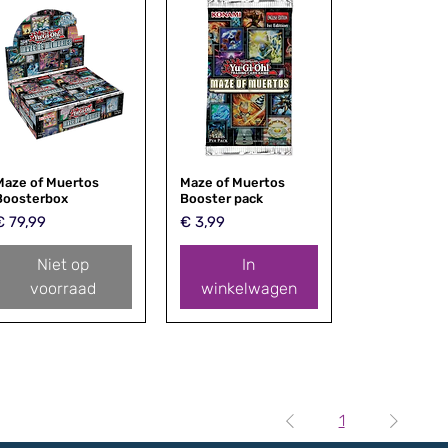
Maze of Muertos
Snel overzicht
Maze of Muertos
Snel overzicht
Boosterbox
Booster pack
rijs
Prijs
€ 79,99
€ 3,99
Niet op
In
voorraad
winkelwagen
1