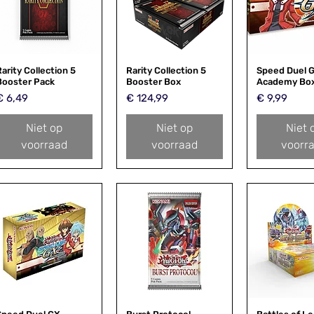
Rarity Collection 5
Snel overzicht
Rarity Collection 5
Snel overzicht
Speed Duel G
Snel over
Booster Pack
Booster Box
Academy Bo
rijs
Prijs
Prijs
€ 6,49
€ 124,99
€ 9,99
Niet op
Niet op
Niet 
voorraad
voorraad
voorr