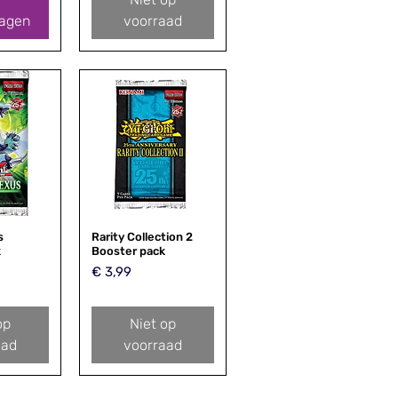
agen
voorraad
s
zicht
Rarity Collection 2
Snel overzicht
k
Booster pack
Prijs
€ 3,99
op
Niet op
aad
voorraad