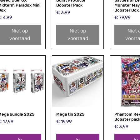
Speed Duel GX
Snel overzicht
Burst Protocol
Snel overzicht
Battles of L
Snel over
Midterm Paradox Mini
Booster Pack
Monster Ma
Box
Booster Box
Prijs
€ 3,99
rijs
Prijs
€ 4,99
€ 79,99
Niet op
Niet op
Niet 
voorraad
voorraad
voorr
Mega bundle 2025
Snel overzicht
Mega tin 2025
Snel overzicht
Phantom Re
Snel over
Booster pac
rijs
Prijs
€ 17,99
€ 19,99
Prijs
€ 3,99
In
In
In