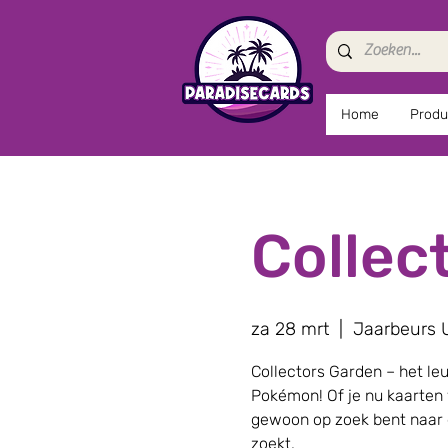
Home
Produ
Collec
za 28 mrt
  |  
Jaarbeurs 
Collectors Garden – het l
Pokémon! Of je nu kaarten 
gewoon op zoek bent naar ee
zoekt.