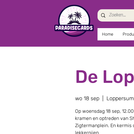
Home
Produ
De Lo
wo 18 sep
  |  
Loppersum
Op woensdag 18 sep, 12.00
kramen en optreden van S
Zigtermanplein. En kermis o
lekkernijen.