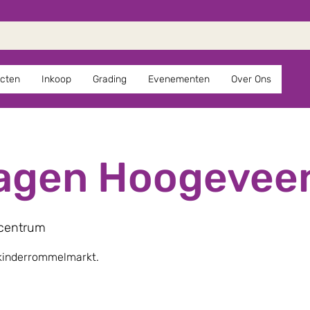
cten
Inkoop
Grading
Evenementen
Over Ons
dagen Hoogevee
centrum
 kinderrommelmarkt.