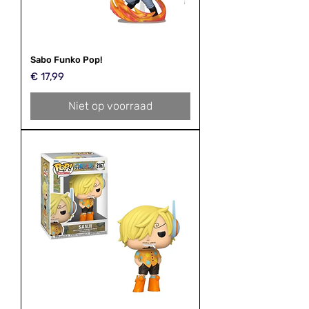
Sabo Funko Pop!
Prijs
€ 17,99
Niet op voorraad