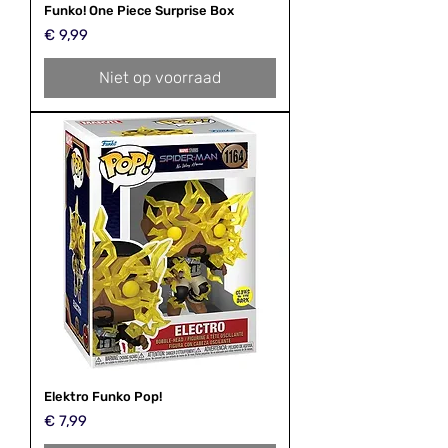
Funko! One Piece Surprise Box
Prijs
€ 9,99
Niet op voorraad
Elektro Funko Pop!
Prijs
€ 7,99