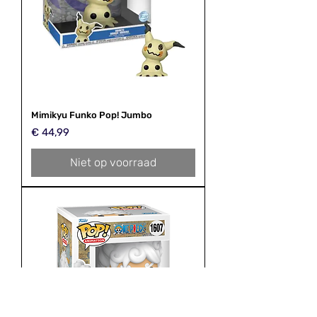
Mimikyu Funko Pop! Jumbo
Prijs
€ 44,99
Niet op voorraad