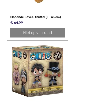
Slapende Eevee Knuffel (+- 45 cm)
Prijs
€ 64,99
Niet op voorraad