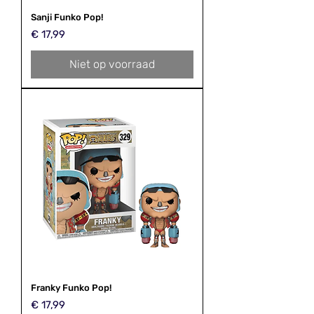
Sanji Funko Pop!
Prijs
€ 17,99
Niet op voorraad
Franky Funko Pop!
Prijs
€ 17,99