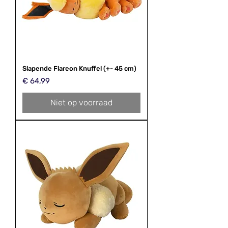
Slapende Flareon Knuffel (+- 45 cm)
Prijs
€ 64,99
Niet op voorraad