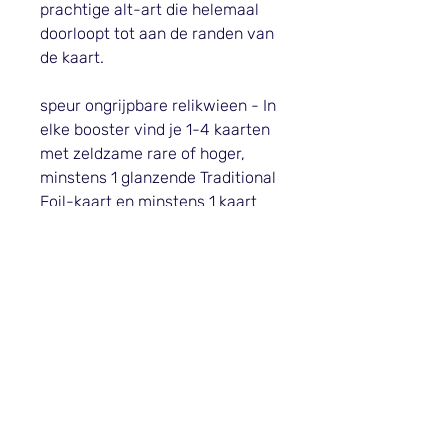
prachtige alt-art die helemaal
doorloopt tot aan de randen van
de kaart.
speur ongrijpbare relikwieen - In
elke booster vind je 1-4 kaarten
met zeldzame rare of hoger,
minstens 1 glanzende Traditional
Foil-kaart en minstens 1 kaart
met volledige Art kaart.
Een MTG Assassins Creed
Beyond Booster bevat: 7 Magic:
The Gathering-kaarten 1
token/advertentiekaart of
arttkaart