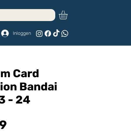
Inloggen
m Card
tion Bandai
3 - 24
Prijs
99