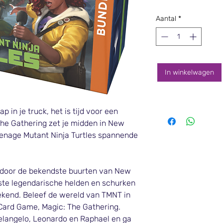
Aantal
*
In winkelwagen
p in je truck, het is tijd voor een
he Gathering zet je midden in New
enage Mutant Ninja Turtles spannende
 door de bekendste buurten van New
ste legendarische helden en schurken
gekend. Beleef de wereld van TMNT in
Card Game, Magic: The Gathering.
chelangelo, Leonardo en Raphael en ga