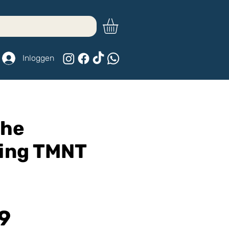
Inloggen
the
ing TMNT
Prijs
9