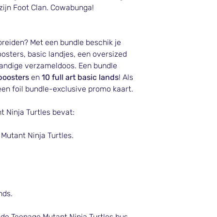
 zijn Foot Clan. Cowabunga!
breiden? Met een bundle beschik je
oosters, basic landjes, een oversized
handige verzameldoos. Een bundle
boosters
en
10 full art basic lands
! Als
en foil bundle-exclusive promo kaart.
 Ninja Turtles bevat:
Mutant Ninja Turtles.
nds.
de Teenage Mutant Ninja Turtles bus.