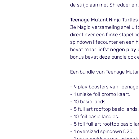
de strijd aan met Shredder en
Teenage Mutant Ninja Turtles
Je Magic verzameling snel uit
direct over een flinke stapel b
spindown lifecounter en een 
bevat maar liefst
negen play 
bonus bevat deze bundle ook e
Een bundle van Teenage Mutant
- 9 play boosters van Teenage 
- 1 unieke foil promo kaart.
- 10 basic lands.
- 5 full art rooftop basic lands.
- 10 foil basic landjes.
- 5 foil full art rooftop basic la
- 1 oversized spindown D20.
- 1 verzameldoos met artwork 